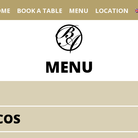
OME
BOOK A TABLE
MENU
LOCATION
MENU
COS