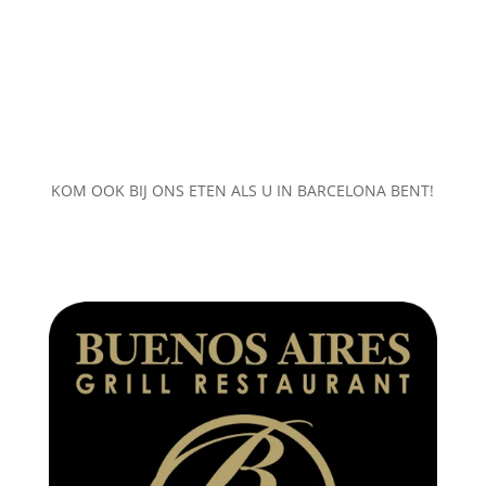
KOM OOK BIJ ONS ETEN ALS U IN BARCELONA BENT!