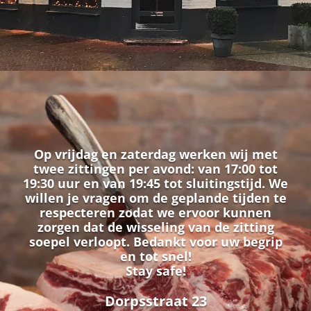
Op vrijdag en zaterdag werken wij met
twee zittingen per avond: van 17:00 tot
19:30 uur en van 19:45 tot sluitingstijd. We
willen je vragen om de geplande tijden te
respecteren zodat we ervoor kunnen
zorgen dat de wisseling van de zitting
soepel verloopt. Bedankt voor uw begrip
en tot snel!
Stay safe!
Dorpsstraat 23