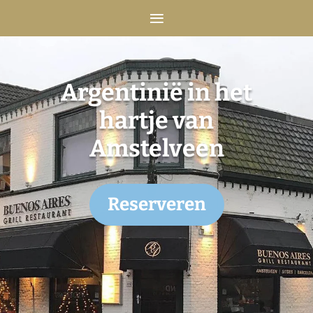
Argentinië in het
hartje van
Amstelveen
Reserveren